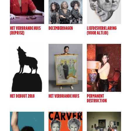
HET VERBRANDE HUIS
DECEMBERDAGEN
LIEFDESVERKLARING
(REPRISE)
(VOOR ALTIJD)
HET DEBUUT 2018
HET VERBRANDE HUIS
PERMANENT
DESTRUCTION