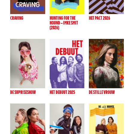
CRAVING
HUNTING FOR THE
HET PACT 2026
HOUND – IMKE SMIT
(2026)
DE SUPRISESHOW
HET DEBUUT 2025
DE STILLE VROUW