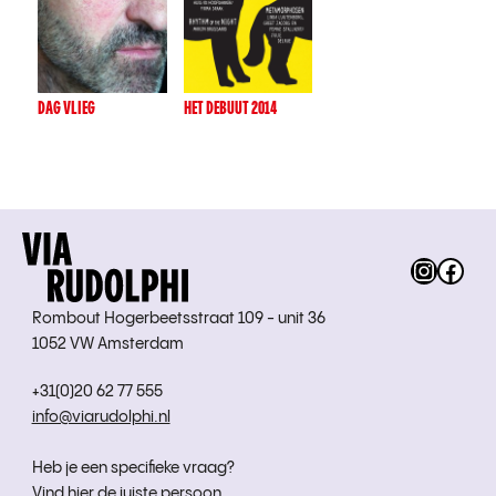
DAG VLIEG
HET DEBUUT 2014
Instag
Fac
Rombout Hogerbeetsstraat 109 - unit 36
1052 VW Amsterdam
+31(0)20 62 77 555
info@viarudolphi.nl
Heb je een specifieke vraag?
Vind hier de juiste persoon