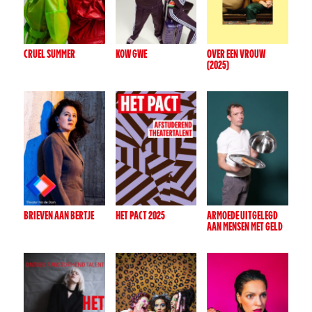
CRUEL SUMMER
KOW GWE
OVER EEN VROUW
(2025)
BRIEVEN AAN BERTJE
HET PACT 2025
ARMOEDE UITGELEGD
AAN MENSEN MET GELD