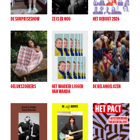
DE SURPRISESHOW
ZE IS ER NOG
HET DEBUUT 2026
GELUKSZOEKERS
HET WAKKER LIGGEN
DE BELANGELOZEN
VAN WANDA