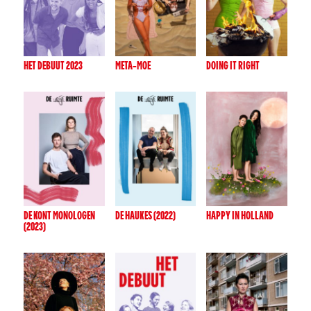
HET DEBUUT 2023
META-MOE
DOING IT RIGHT
DE KONT MONOLOGEN
DE HAUKES (2022)
HAPPY IN HOLLAND
(2023)