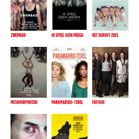
ZWEMBAD
IK SPEEL GEEN MEDEA
HET DEBUUT 2015
METAMORPHOSEN
PARAMARIBO-TEXEL
FATIGUE