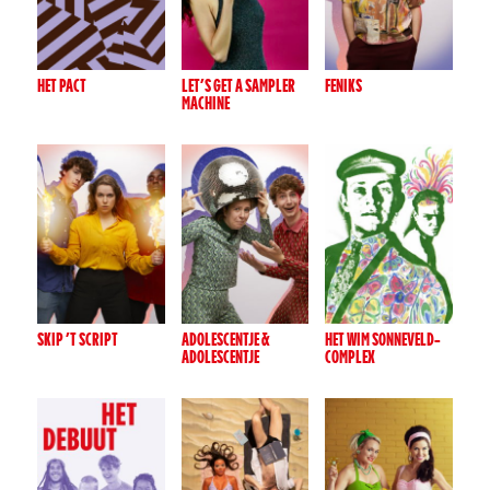
HET PACT
LET’S GET A SAMPLER
FENIKS
MACHINE
SKIP ’T SCRIPT
ADOLESCENTJE &
HET WIM SONNEVELD-
ADOLESCENTJE
COMPLEX