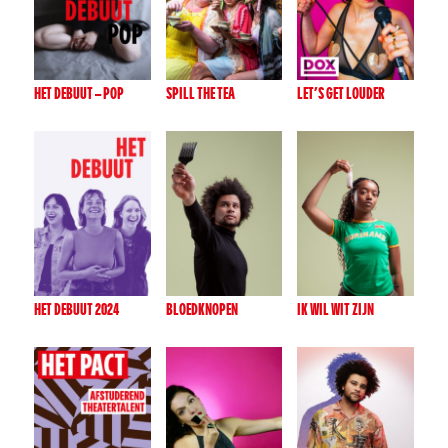
HET DEBUUT – POP
SPILL THE TEA
LET’S GET LOUDER
HET DEBUUT 2024
BLOEDKNOPEN
IK WIL WIT ZIJN