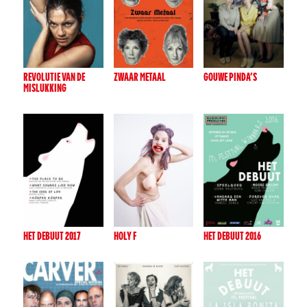
REVOLUTIE VAN DE
ZWAAR METAAL
GOUWE PINDA’S
MISLUKKING
HET DEBUUT 2017
HOLY F
HET DEBUUT 2016