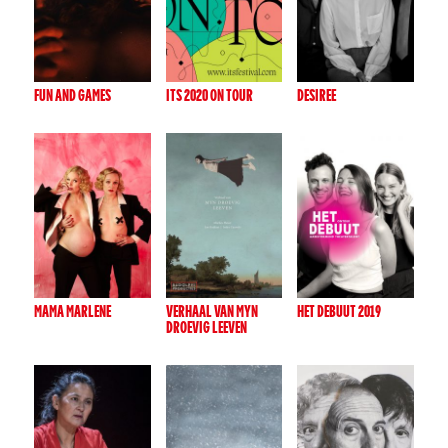
FUN AND GAMES
ITS 2020 ON TOUR
DESIREE
MAMA MARLENE
VERHAAL VAN MYN
HET DEBUUT 2019
DROEVIG LEEVEN