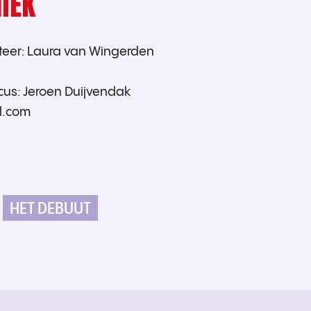
IEK
eer: Laura van Wingerden
us: Jeroen Duijvendak
l.com
HET DEBUUT