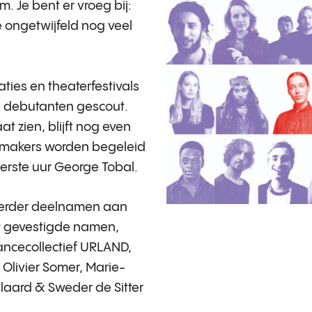
 Je bent er vroeg bij:
je ongetwijfeld nog veel
ties en theaterfestivals
e debutanten gescout.
at zien, blijft nog even
e makers worden begeleid
erste uur George Tobal.
eerder deelnamen aan
ot gevestigde namen,
ancecollectief URLAND,
Olivier Somer, Marie-
llaard & Sweder de Sitter