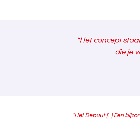
“Het concept staat
die je 
“Het Debuut [..] Een bijzo