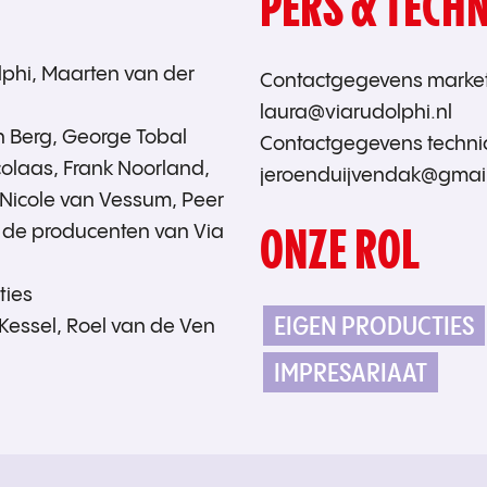
PERS & TECHN
lphi, Maarten van der
Contactgegevens market
laura@viarudolphi.nl
n Berg, George Tobal
Contactgegevens technic
icolaas, Frank Noorland,
jeroenduijvendak@gmai
 Nicole van Vessum, Peer
ONZE ROL
 de producenten van Via
ties
EIGEN PRODUCTIES
Kessel, Roel van de Ven
IMPRESARIAAT