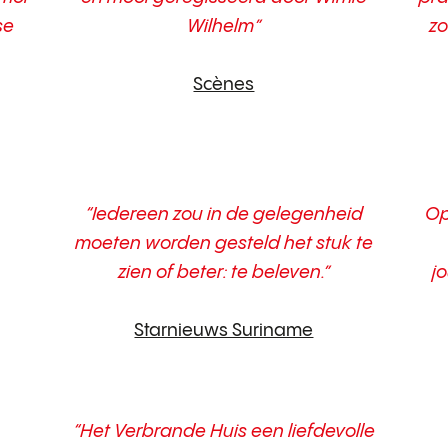
se
Wilhelm”
zo
Scènes
“Iedereen zou in de gelegenheid
Op
moeten worden gesteld het stuk te
zien of beter: te beleven.”
j
Starnieuws Suriname
“Het Verbrande Huis een liefdevolle