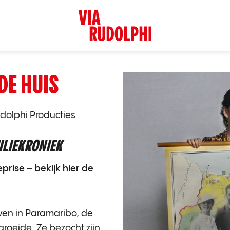
DE HUIS
dolphi Producties
ILIEKRONIEK
eprise –
bekijk hier de
even in Paramaribo, de
roeide. Ze bezocht zijn