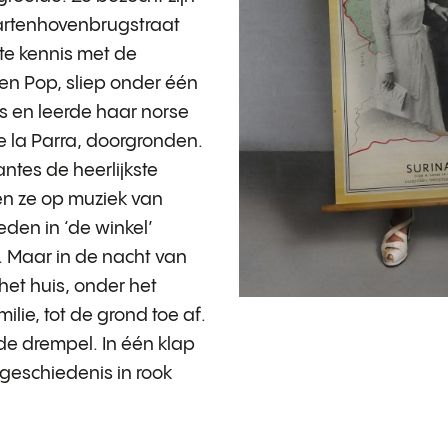
artenhovenbrugstraat
te kennis met de
n Pop, sliep onder één
 en leerde haar norse
e la Parra, doorgronden.
antes de heerlijkste
n ze op muziek van
eden in ‘de winkel’
. Maar in de nacht van
het huis, onder het
lie, tot de grond toe af.
de drempel. In één klap
eschiedenis in rook