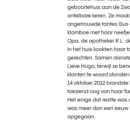
geboortehuis aan de Zw
ontelbare keren. Ze maak
ongetrouwde tantes Gus e
klamboe met haar neefjes
Opa, de apotheker R.L. d
In het huis kookten haar t
gerechten. Samen danste
Lieve Hugo, terwijl ze ben
klanten te woord stonden
14 oktober 2012 brandde 
toeziend oog van haar fami
Het enige dat restte was 
was meer dan een eeuw g
opgegaan.