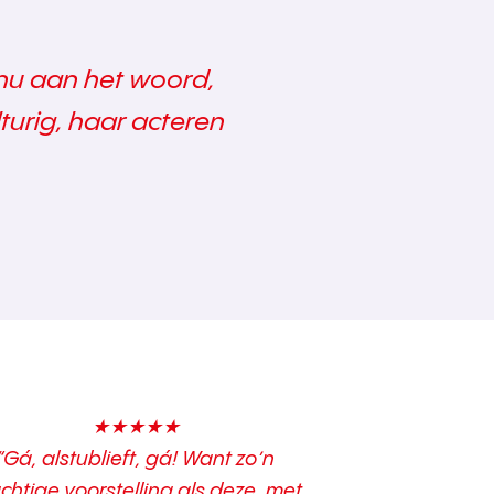
tinu aan het woord,
turig, haar acteren
★★★★★
“Gá, alstublieft, gá! Want zo’n
chtige voorstelling als deze, met