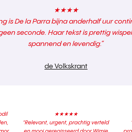
★★★★
ing is De la Parra bijna anderhalf uur con
geen seconde. Haar tekst is prettig wispel
spannend en levendig.”
de Volkskrant
odil
★★★★★
len,
“Relevant, urgent, prachtig verteld
umor
en mooi geregisseerd door Wimie
pra