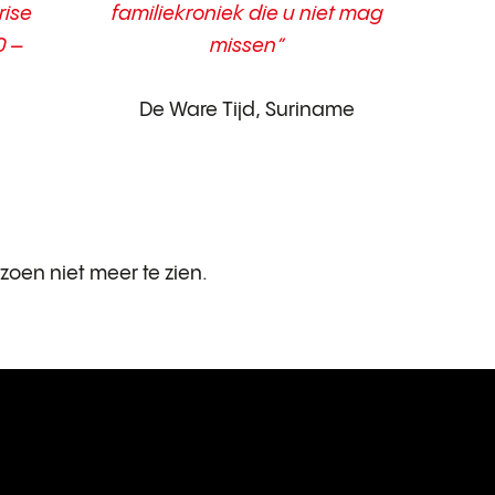
rise
familiekroniek die u niet mag
0 –
missen”
De Ware Tijd, Suriname
izoen niet meer te zien.