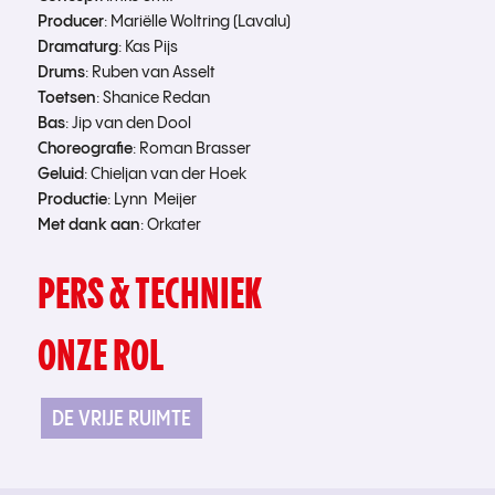
Producer
: Mariëlle Woltring (Lavalu)
Dramaturg
: Kas Pijs
Drums
: Ruben van Asselt
Toetsen
: Shanice Redan
Bas
: Jip van den Dool
Choreografie
: Roman Brasser
Geluid
: Chieljan van der Hoek
Productie
: Lynn Meijer
Met dank aan
: Orkater
PERS & TECHNIEK
ONZE ROL
DE VRIJE RUIMTE