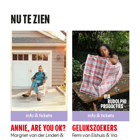
NU TE ZIEN
info & tickets
info & tickets
ANNIE, ARE YOU OK?
GELUKSZOEKERS
Margriet van der Linden
&
Femi van Elshuis
&
Via