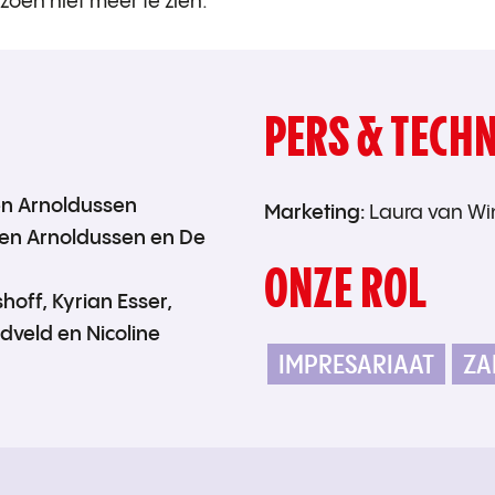
izoen niet meer te zien.
PERS & TECHN
en Arnoldussen
Marketing:
Laura van Wi
jen Arnoldussen en De
ONZE ROL
hoff, Kyrian Esser,
dveld en Nicoline
IMPRESARIAAT
ZA