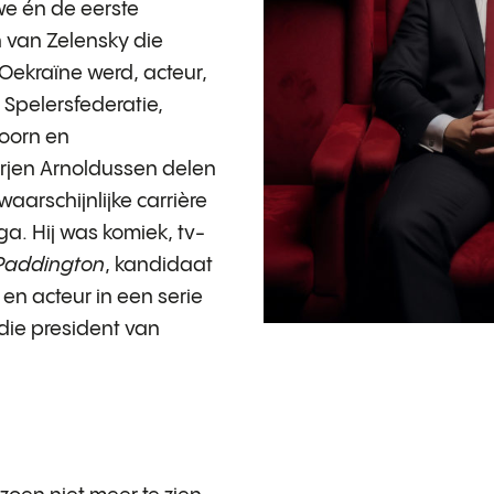
we én de eerste
n van Zelensky die
 Oekraïne werd, acteur,
 Spelersfederatie,
koorn en
Arjen Arnoldussen delen
aarschijnlijke carrière
a. Hij was komiek, tv-
 Paddington
, kandidaat
en acteur in een serie
die president van