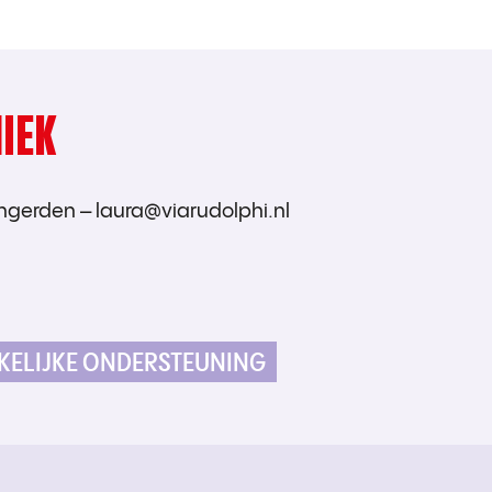
IEK
ngerden – laura@viarudolphi.nl
KELIJKE ONDERSTEUNING