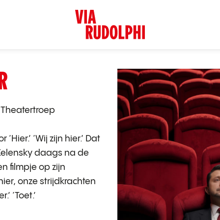
R
 Theatertroep
 ‘Hier.’ ‘Wij zijn hier.’ Dat
 Zelensky daags na de
n filmpje op zijn
hier, onze strijdkrachten
r.’ ‘Toet.’