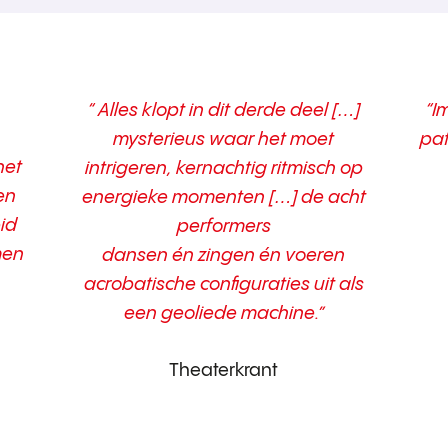
“ Alles klopt in dit derde deel […]
“I
mysterieus waar het moet
pat
het
intrigeren, kernachtig ritmisch op
en
energieke momenten […] de acht
id
performers
men
dansen én zingen én voeren
acrobatische configuraties uit als
een geoliede machine.”
Theaterkrant