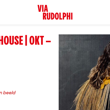
HOUSE | OKT –
n beeld