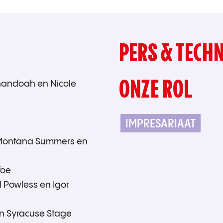
PERS & TECHN
ONZE ROL
enandoah en Nicole
IMPRESARIAAT
: Montana Summers en
foe
l Powless en Igor
en Syracuse Stage