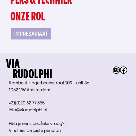
ONZE ROL
IMPRESARIAAT
Instag
Fac
Rombout Hogerbeetsstraat 109 - unit 36
1052 VW Amsterdam
+31(0)20 62 77 555
info@viarudolphi.nl
Heb je een specifieke vraag?
Vind hier de juiste persoon