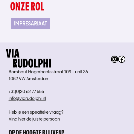
ONZE ROL
IMPRESARIAAT
Instag
Fac
Rombout Hogerbeetsstraat 109 - unit 36
1052 VW Amsterdam
+31(0)20 62 77 555
info@viarudolphi.nl
Heb je een specifieke vraag?
Vind hier de juiste persoon
OP DE HOOGTE BLIJVEN?