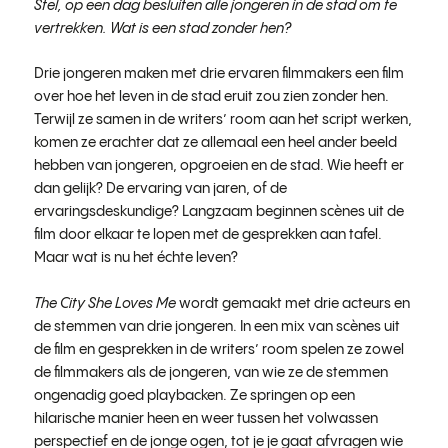
Stel, op een dag besluiten alle jongeren in de stad om te
vertrekken. Wat is een stad zonder hen?
Drie jongeren maken met drie ervaren filmmakers een film
over hoe het leven in de stad eruit zou zien zonder hen.
Terwijl ze samen in de writers’ room aan het script werken,
komen ze erachter dat ze allemaal een heel ander beeld
hebben van jongeren, opgroeien en de stad. Wie heeft er
dan gelijk? De ervaring van jaren, of de
ervaringsdeskundige? Langzaam beginnen scènes uit de
film door elkaar te lopen met de gesprekken aan tafel.
Maar wat is nu het échte leven?
The City She Loves Me
wordt gemaakt met drie acteurs en
de stemmen van drie jongeren. In een mix van scènes uit
de film en gesprekken in de writers’ room spelen ze zowel
de filmmakers als de jongeren, van wie ze de stemmen
ongenadig goed playbacken. Ze springen op een
hilarische manier heen en weer tussen het volwassen
perspectief en de jonge ogen, tot je je gaat afvragen wie