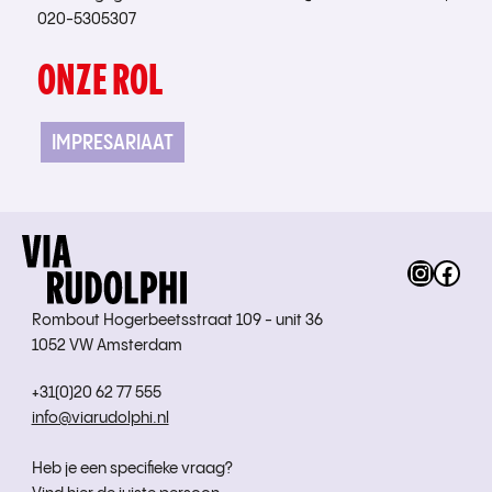
020-5305307
ONZE ROL
IMPRESARIAAT
Instag
Fac
Rombout Hogerbeetsstraat 109 - unit 36
1052 VW Amsterdam
+31(0)20 62 77 555
info@viarudolphi.nl
Heb je een specifieke vraag?