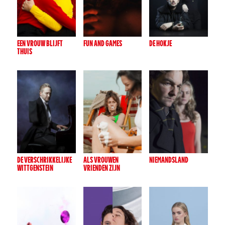
EEN VROUW BLIJFT
FUN AND GAMES
DE HOKJE
THUIS
DE VERSCHRIKKELIJKE
ALS VROUWEN
NIEMANDSLAND
WITTGENSTEIN
VRIENDEN ZIJN