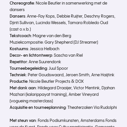
Choreografie
: Nicole Beutler in samenwerking met de
dansers
Dansers
: Anne-Fay Kops, Debbie Ruijter, Deschny Rogers,
Djinti Sullivan, Lucinda Wessels, Tamara Robledo Oud
(cast o.v.b.)
Tekstcoach
: Magne van den Berg
Muziekcompositie: Gary Shepherd (DJ Streamer)
Kostuums
: Jessica Helbach
Decor- en lichtontwerp
: Sascha van Riel
Repetitor
: Anne Suurendonk
Tourneebegeleiding
: Juul Spoor
Techniek
: Peter Goudswaard, Jeroen Smith, Arne Haijtink
Productie
: Nicole Beutler Projects & DOX
Met dank aan
: Hildegard Draaijer, Victor Mentink, Djahan
Mazhari (kalarippayat training), Amber Vineyard
(vogueing masterclass)
Acquisitie en tourneeplanning
: Theaterzaken Via Rudolphi
Met steun van
: Fonds Podiumkunsten, Amsterdams Fonds