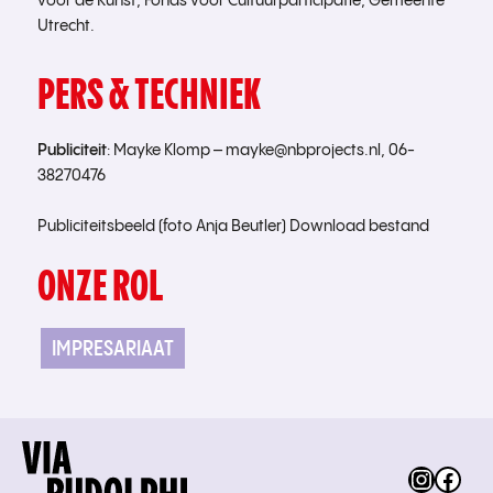
voor de Kunst, Fonds voor Cultuurparticipatie, Gemeente
Utrecht.
PERS & TECHNIEK
Publiciteit
: Mayke Klomp –
mayke@nbprojects.nl, 06-
38270476
Publiciteitsbeeld (foto Anja Beutler)
Download bestand
ONZE ROL
IMPRESARIAAT
Instag
Fac