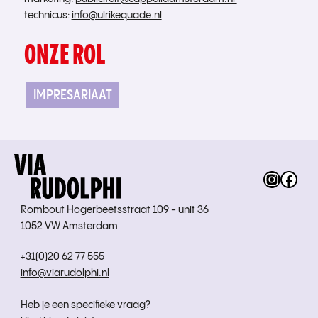
technicus
:
info@ulrikequade.nl
ONZE ROL
IMPRESARIAAT
Instag
Fac
Rombout Hogerbeetsstraat 109 - unit 36
1052 VW Amsterdam
+31(0)20 62 77 555
info@viarudolphi.nl
Heb je een specifieke vraag?