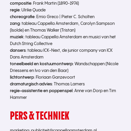
compositie
: Frank Martin (1890-1974)
regie
: Ulrike Quade
choreografie
: Emio Greco | Pieter C. Scholten
zang
: tableau Cappella Amsterdam, Carolyn Sampson
(Isolde) en Thomas Walker (Tristan)
muziek
: tableau Cappella Amsterdam en musici van het
Dutch String Collective
dansers
: tableau ICK-Next, de junior company van ICK
Dans Amsterdam
toneelbeeld en kostuumontwerp
: Wandschappen (Nicole
Driessens en Ivo van den Baar)
lichtontwerp
: Floriaan Ganzevoort
dramaturgisch advies
: Thomas Lamers
regie-assistentie en poppenspel
: Anne van Dorp en Tim
Hammer
PERS & TECHNIEK
marketing
:
publiciteit@cappellaamsterdam.nl