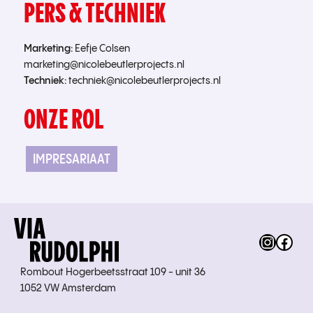
PERS & TECHNIEK
Marketing:
Eefje Colsen
marketing@nicolebeutlerprojects.nl
Techniek:
techniek@nicolebeutlerprojects.nl
ONZE ROL
IMPRESARIAAT
Instag
Fac
Rombout Hogerbeetsstraat 109 - unit 36
1052 VW Amsterdam