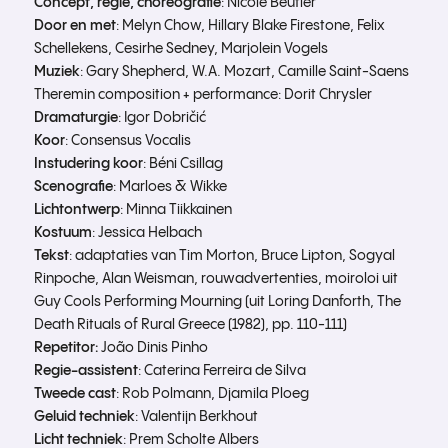
Concept, regie, choreografie
: Nicole Beutler
Door en met
: Melyn Chow, Hillary Blake Firestone, Felix
Schellekens, Cesirhe Sedney, Marjolein Vogels
Muziek
: Gary Shepherd, W.A. Mozart, Camille Saint-Saens
Theremin composition + performance: Dorit Chrysler
Dramaturgie
: Igor Dobričić
Koor
: Consensus Vocalis
Instudering koor
: Béni Csillag
Scenografie
: Marloes & Wikke
Lichtontwerp
: Minna Tiikkainen
Kostuum
: Jessica Helbach
Tekst
: adaptaties van Tim Morton, Bruce Lipton, Sogyal
Rinpoche, Alan Weisman, rouwadvertenties, moiroloi uit
Guy Cools Performing Mourning (uit Loring Danforth, The
Death Rituals of Rural Greece (1982), pp. 110-111)
Repetitor:
João Dinis Pinho
Regie-assistent
: Caterina Ferreira de Silva
Tweede cast
: Rob Polmann, Djamila Ploeg
Geluid techniek
: Valentijn Berkhout
Licht techniek
: Prem Scholte Albers