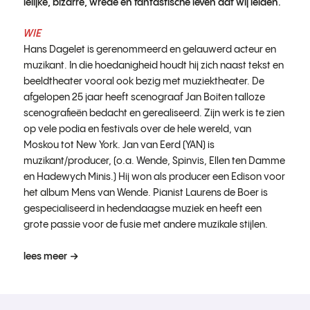
lelijke, bizarre, wrede en fantastische leven dat wij leiden.
WIE
Hans Dagelet is gerenommeerd en gelauwerd acteur en
muzikant. In die hoedanigheid houdt hij zich naast tekst en
beeldtheater vooral ook bezig met muziektheater. De
afgelopen 25 jaar heeft scenograaf Jan Boiten talloze
scenografieën bedacht en gerealiseerd. Zijn werk is te zien
op vele podia en festivals over de hele wereld, van
Moskou tot New York. Jan van Eerd (YAN) is
muzikant/producer, (o.a. Wende, Spinvis, Ellen ten Damme
en Hadewych Minis.) Hij won als producer een Edison voor
het album Mens van Wende. Pianist Laurens de Boer is
gespecialiseerd in hedendaagse muziek en heeft een
grote passie voor de fusie met andere muzikale stijlen.
lees meer