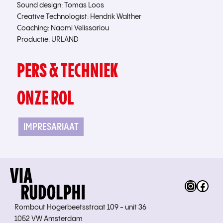
Sound design: Tomas Loos
Creative Technologist: Hendrik Walther
Coaching: Naomi Velissariou
Productie: URLAND
PERS & TECHNIEK
ONZE ROL
IMPRESARIAAT
Instag
Fac
Rombout Hogerbeetsstraat 109 - unit 36
1052 VW Amsterdam