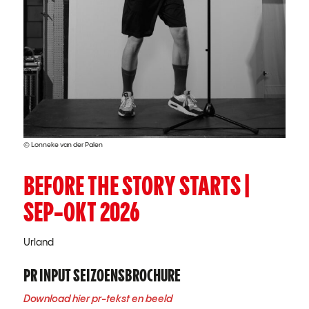
© Lonneke van der Palen
BEFORE THE STORY STARTS |
SEP-OKT 2026
Urland
PR INPUT SEIZOENSBROCHURE
Download hier pr-tekst en beeld