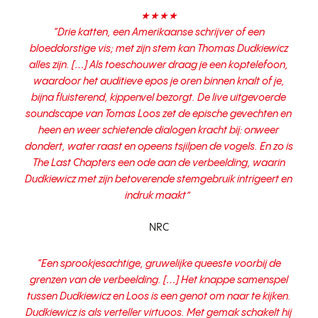
★★★★
“
Drie katten, een Amerikaanse schrijver of een
bloeddorstige vis; met zijn stem kan Thomas Dudkiewicz
alles zijn. […] Als toeschouwer draag je een koptelefoon,
waardoor het auditieve epos je oren binnen knalt of je,
bijna fluisterend, kippenvel bezorgt. De live uitgevoerde
soundscape van Tomas Loos zet de epische gevechten en
heen en weer schietende dialogen kracht bij: onweer
dondert, water raast en opeens tsjilpen de vogels. En zo is
The
Last Chapters
een ode aan de verbeelding, waarin
Dudkiewicz met zijn betoverende stemgebruik intrigeert en
indruk maakt
”
NRC
“Een sprookjesachtige, gruwelijke queeste voorbij de
grenzen van de verbeelding. […] Het knappe samenspel
tussen Dudkiewicz en Loos is een genot om naar te kijken.
Dudkiewicz is als verteller virtuoos. Met gemak schakelt hij