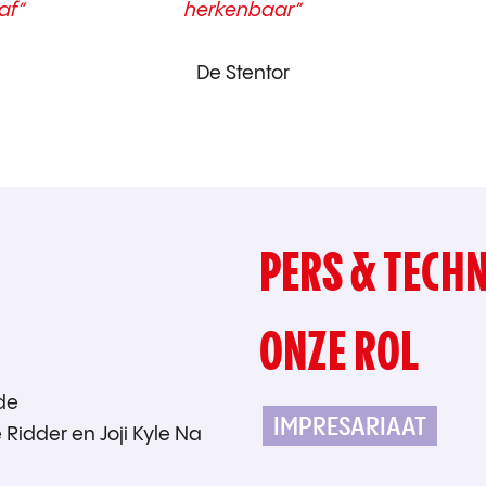
af”
herkenbaar”
De Stentor
PERS & TECHN
ONZE ROL
lde
IMPRESARIAAT
 Ridder en Joji Kyle Na