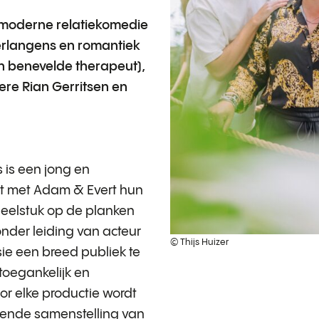
n moderne relatiekomedie
erlangens en romantiek
 benevelde therapeut),
ere Rian Gerritsen en
 is een jong en
t met Adam & Evert hun
eelstuk op de planken
nder leiding van acteur
© Thijs Huizer
ssie een breed publiek te
toegankelijk en
r elke productie wordt
sende samenstelling van