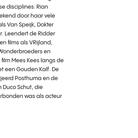
se disciplines: Rian
bekend door haar vele
oals Van Speijk, Dokter
. Leendert de Ridder
en films als VRijland,
n Wonderbroeders en
 film Mees Kees langs de
met een Gouden Kalf. De
 Tjeerd Posthuma en de
 Duco Schut, die
verbonden was als acteur