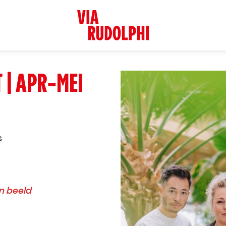
 | APR-MEI
s
n beeld