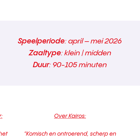
Speelperiode
: april – mei 2026
Zaaltype
: klein | midden
Duur
: 90-105 minuten
:
Over Kairos:
het
“Komisch en ontroerend, scherp en