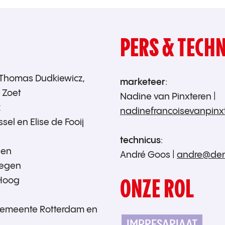
PERS & TECHN
 Thomas Dudkiewicz,
marketeer
:
 Zoet
Nadine van Pinxteren |
k
nadinefrancoisevanpin
sel en Elise de Fooij
technicus
:
len
André Goos |
andre@den
eegen
ONZE ROL
 Hoog
emeente Rotterdam en
IMPRESARIAAT