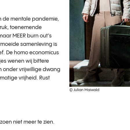
an de mentale pandemie,
ruk, toenemende
maar MEER burn out’s
vermoeide samenleving is
ief. De homo economicus
tjes wenen wij bittere
 onder vrijwillige dwang
atige vrijheid. Rust
© Julian Maiwald
izoen niet meer te zien.