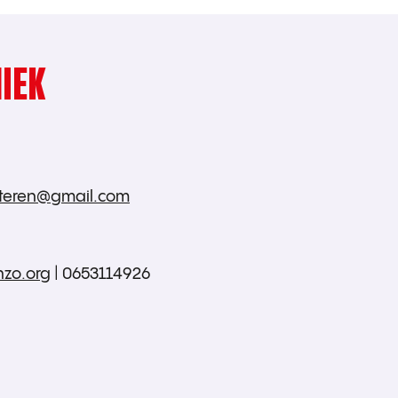
IEK
xteren@gmail.com
zo.org
| 0653114926