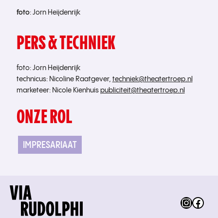
foto
: Jorn Heijdenrijk
PERS & TECHNIEK
foto:
Jorn Heijdenrijk
technicus:
Nicoline Raatgever,
techniek@theatertroep.nl
marketeer:
Nicole Kienhuis
publiciteit@theatertroep.nl
ONZE ROL
IMPRESARIAAT
Instag
Fac