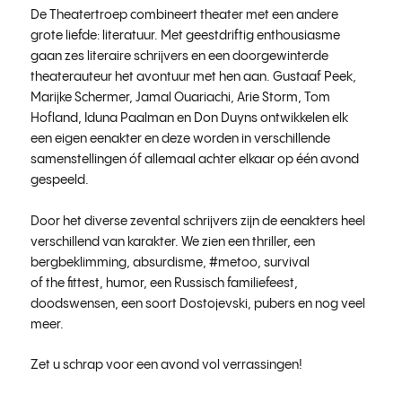
De Theatertroep combineert theater met een andere
grote liefde: literatuur. Met geestdriftig enthousiasme
gaan zes literaire schrijvers en een doorgewinterde
theaterauteur het avontuur met hen aan. Gustaaf Peek,
Marijke Schermer, Jamal
Ouariachi
, Arie Storm, Tom
Hofland,
Iduna
Paalman en Don Duyns ontwikkelen elk
een eigen eenakter en deze worden in verschillende
samenstellingen óf allemaal achter elkaar op één avond
gespeeld.
Door het diverse zevental schrijvers zijn de eenakters heel
verschillend van karakter. We zien een thriller, een
bergbeklimming, absurdisme, #metoo, survival
of
the
fittest
, humor, een Russisch familiefeest,
doodswensen, een soort
Dostojevski
, pubers en nog veel
meer.
Zet u schrap voor een avond vol verrassingen!