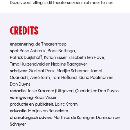
Deze voorstelling is dit theaterseizoen niet meer te zien.
CREDITS
enscenering
: de Theatertroep
spel
: Rosa Asbreuk, Roos
Bottinga
,
Patrick
Duijtshoff
,
Kyrian
Esser, Elisabeth ten Have,
Timo
Huijzendveld
en Nicoline Raatgever
schrijvers
: Gustaaf Peek, Marijke Schermer, Jamal
Ouariachi
, Arie Storm, Tom Hofland,
Iduna
Paalman en
Don Duyns
redactie
: Josje Kraamer (Uitgeverij Querido) en Don Duyns
vormgeving
: Roos Visser
productie
en
publiciteit
: Lolita Storm
educatie
: Merijn van Beusekom
dramaturgisch
advies
: Matthias de Koning en Damiaan de
Schrijver