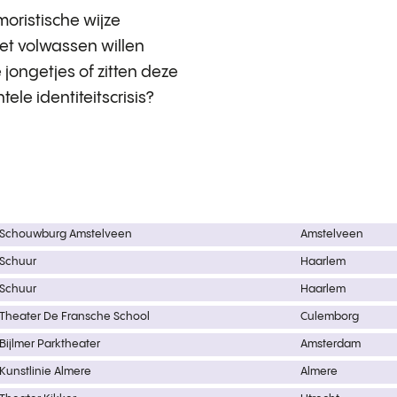
oristische wijze
t volwassen willen
 jongetjes of zitten deze
le identiteitscrisis?
Schouwburg Amstelveen
Amstelveen
Schuur
Haarlem
Schuur
Haarlem
Theater De Fransche School
Culemborg
Bijlmer Parktheater
Amsterdam
Kunstlinie Almere
Almere