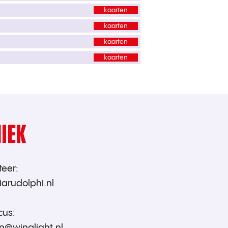
kaarten
kaarten
kaarten
kaarten
IEK
eer:
iarudolphi.nl
cus:
in@winglight.nl