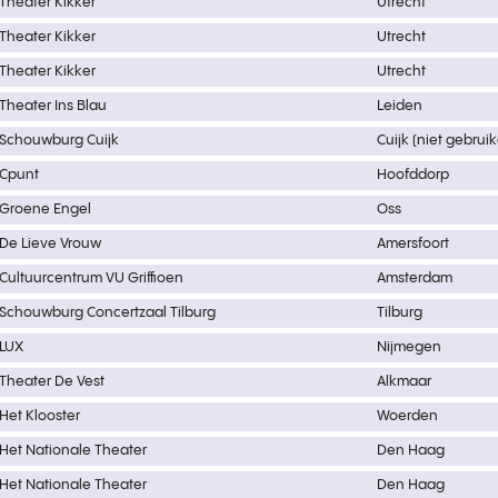
Theater Kikker
Utrecht
Theater Kikker
Utrecht
Theater Kikker
Utrecht
Theater Ins Blau
Leiden
Schouwburg Cuijk
Cuijk (niet gebrui
Cpunt
Hoofddorp
Groene Engel
Oss
De Lieve Vrouw
Amersfoort
Cultuurcentrum VU Griffioen
Amsterdam
Schouwburg Concertzaal Tilburg
Tilburg
LUX
Nijmegen
Theater De Vest
Alkmaar
Het Klooster
Woerden
Het Nationale Theater
Den Haag
Het Nationale Theater
Den Haag