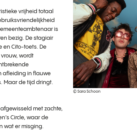
istieke vrijheid totaal
ruiksvriendelijkheid
 gemeenteambtenaar is
en bezig. De stagiair
e en Cito-toets. De
vrouw, wordt
ntbrekende
 afleiding in flauwe
Maar de tijd dringt.
© Sara Schoon
afgewisseld met zachte,
en’s Circle, waar de
 wat er misging.