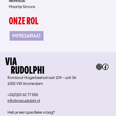
technicus
:
Maartje Simons
ONZE ROL
IMPRESARIAAT
Instag
Fac
Rombout Hogerbeetsstraat 109 - unit 36
1052 VW Amsterdam
+31(0)20 62 77 555
info@viarudolphi.nl
Heb je een specifieke vraag?