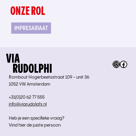
ONZE ROL
IMPRESARIAAT
Instag
Fac
Rombout Hogerbeetsstraat 109 - unit 36
1052 VW Amsterdam
+31(0)20 62 77 555
info@viarudolphi.nl
Heb je een specifieke vraag?
Vind hier de juiste persoon