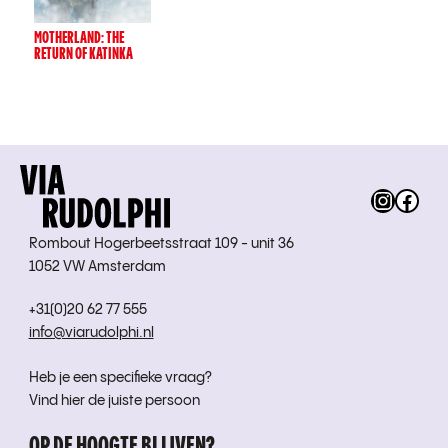
MOTHERLAND: THE
RETURN OF KATINKA
Instag
Fac
Rombout Hogerbeetsstraat 109 - unit 36
1052 VW Amsterdam
+31(0)20 62 77 555
info@viarudolphi.nl
Heb je een specifieke vraag?
Vind hier de juiste persoon
OP DE HOOGTE BLIJVEN?