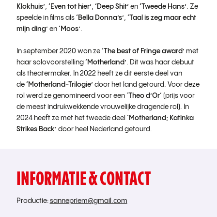
Klokhuis’
,
‘Even tot hier’
,
‘Deep Shit’
en
‘Tweede Hans’
. Ze
speelde in films als
‘Bella Donna’s’
,
‘Taal is zeg maar echt
mijn ding’
en
‘Moos’
.
In september 2020 won ze
‘The best of Fringe award’
met
haar solovoorstelling
‘Motherland’
. Dit was haar debuut
als theatermaker. In 2022 heeft ze dit eerste deel van
de
‘
Motherland-Trilogie’
door het land getourd. Voor deze
rol werd ze genomineerd voor een ‘
Theo d’Or
‘ (prijs voor
de meest indrukwekkende vrouwelijke dragende rol). In
2024 heeft ze met het tweede deel
‘Motherland; Katinka
Strikes Back’
door heel Nederland getourd.
INFORMATIE & CONTACT
Productie:
sannepriem@gmail.com