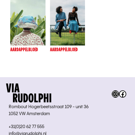
AARDAPPELBLOED
AARDAPPELBLOED
Instag
Fac
Rombout Hogerbeetsstraat 109 - unit 36
1052 VW Amsterdam
+31(0)20 62 77 555
info@viarudolphi.nl