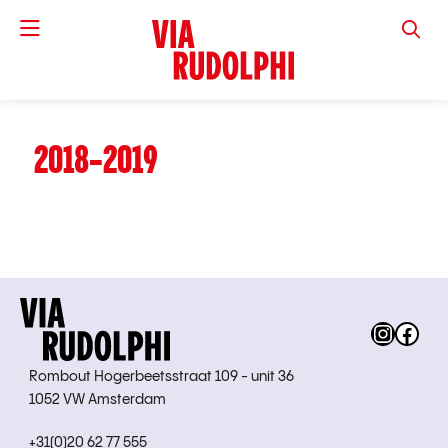
VIA RUD
2018-2019
Instag
Fac
Rombout Hogerbeetsstraat 109 - unit 36
1052 VW Amsterdam
+31(0)20 62 77 555