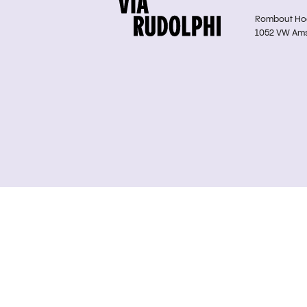
Rombout Hoge
1052 VW Am