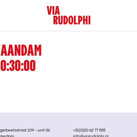
 ZAANDAM
0:30:00
rbeetsstraat 109 - unit 36
+31(0)20 62 77 555
sterdam
info@viarudolphi.nl