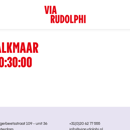
 ALKMAAR
0:30:00
rbeetsstraat 109 - unit 36
+31(0)20 62 77 555
sterdam
info@viarudolphi.nl