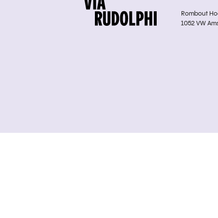
Rombout Hoge
1052 VW Am