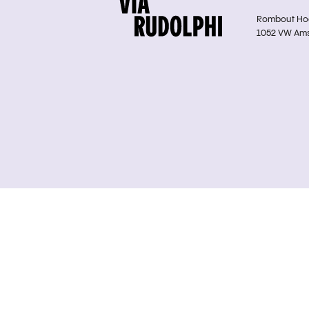
Rombout Hoge
1052 VW Am