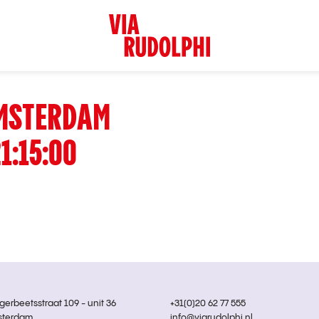
MSTERDAM
1:15:00
rbeetsstraat 109 - unit 36
+31(0)20 62 77 555
sterdam
info@viarudolphi.nl