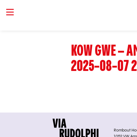
KOW GWE – A
2025-08-07 2
Rombout Hoge
1052 VW Am