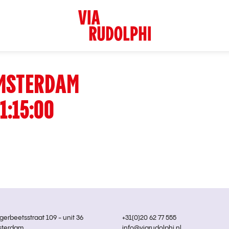
MSTERDAM
1:15:00
rbeetsstraat 109 - unit 36
+31(0)20 62 77 555
sterdam
info@viarudolphi.nl