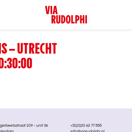
S – UTRECHT
0:30:00
rbeetsstraat 109 - unit 36
+31(0)20 62 77 555
sterdam
info@viarudolphi.nl