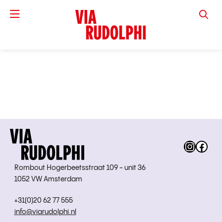
VIA RUD
Instag
Fac
Rombout Hogerbeetsstraat 109 - unit 36
1052 VW Amsterdam
+31(0)20 62 77 555
info@viarudolphi.nl