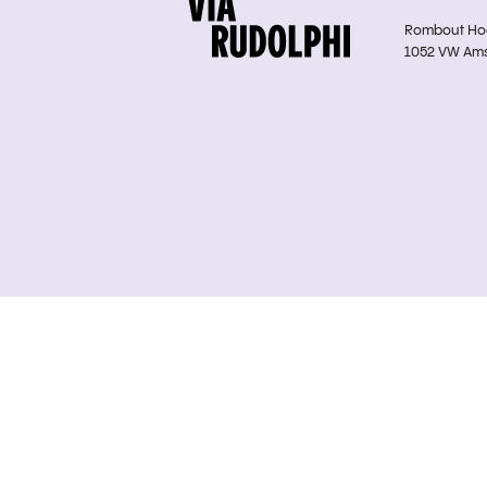
Rombout Hoge
1052 VW Am