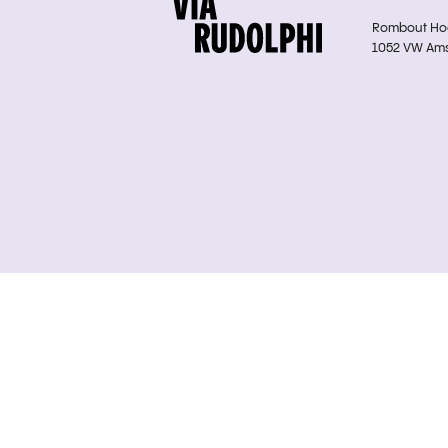
Rombout Hoge
1052 VW Am