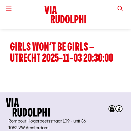
VIA RUD
GIRLS WON’T BE GIRLS –
UTRECHT 2025-11-03 20:30:00
Instag
Fac
Rombout Hogerbeetsstraat 109 - unit 36
1052 VW Amsterdam