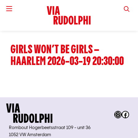
VIA RUD
GIRLS WON’T BE GIRLS –
HAARLEM 2026-03-19 20:30:00
Instag
Fac
Rombout Hogerbeetsstraat 109 - unit 36
1052 VW Amsterdam