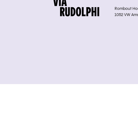
Rombout Hoge
1052 VW Am