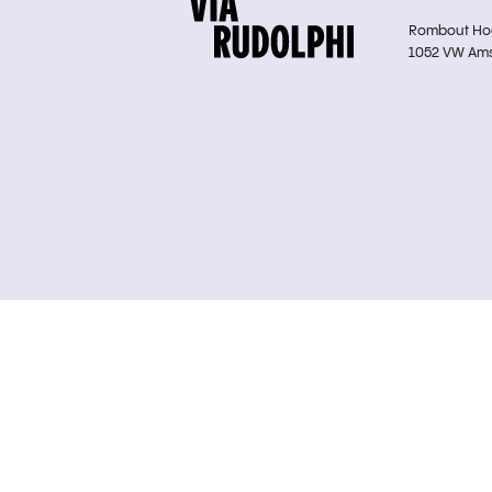
Rombout Hoge
1052 VW Am