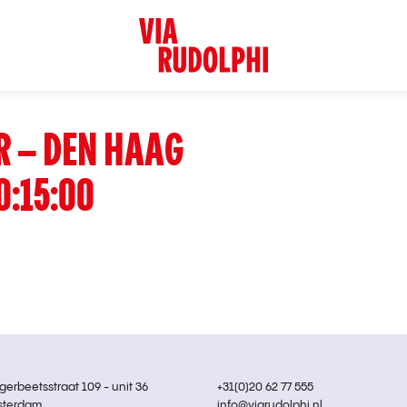
R – DEN HAAG
0:15:00
rbeetsstraat 109 - unit 36
+31(0)20 62 77 555
sterdam
info@viarudolphi.nl