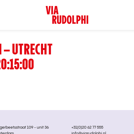
 – UTRECHT
0:15:00
rbeetsstraat 109 - unit 36
+31(0)20 62 77 555
sterdam
info@viarudolphi.nl