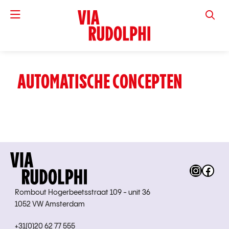
VIA RUD
AUTOMATISCHE CONCEPTEN
Instag
Fac
Rombout Hogerbeetsstraat 109 - unit 36
1052 VW Amsterdam
+31(0)20 62 77 555