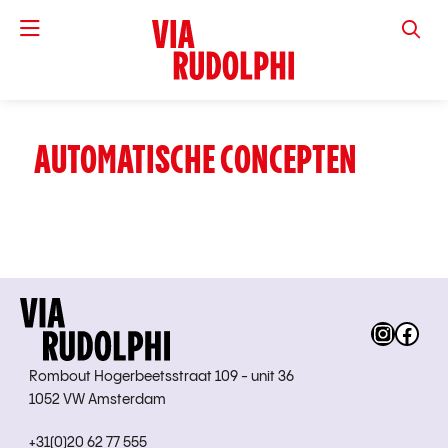
VIA RUD
AUTOMATISCHE CONCEPTEN
Instag
Fac
Rombout Hogerbeetsstraat 109 - unit 36
1052 VW Amsterdam
+31(0)20 62 77 555