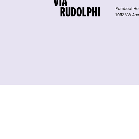
Rombout Hoge
1052 VW Am