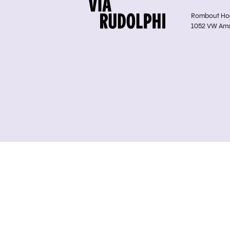
Rombout Hoge
1052 VW Am