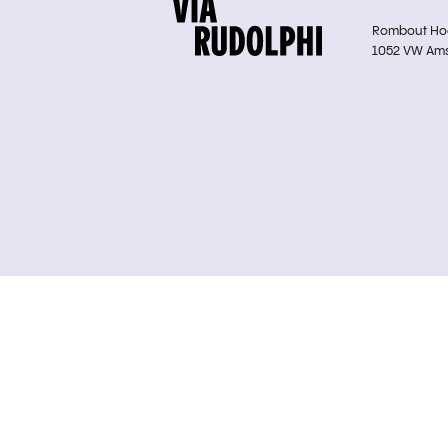
Rombout Hoge
1052 VW Am