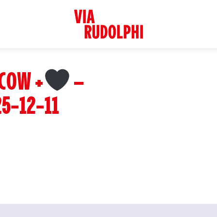
COW +
–
5-12-11