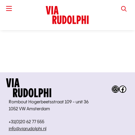
VIA RUD
Instag
Fac
Rombout Hogerbeetsstraat 109 - unit 36
1052 VW Amsterdam
+31(0)20 62 77 555
info@viarudolphi.nl