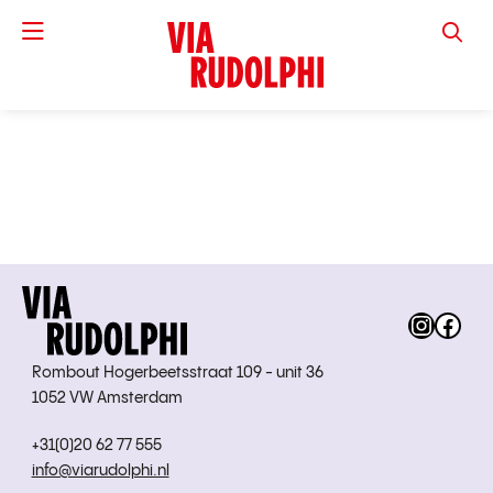
VIA RUD
Instag
Fac
Rombout Hogerbeetsstraat 109 - unit 36
1052 VW Amsterdam
+31(0)20 62 77 555
info@viarudolphi.nl