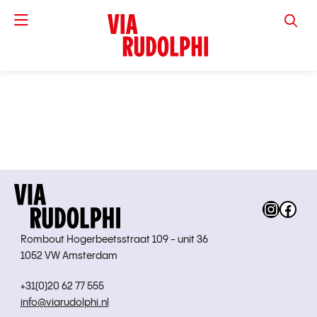
VIA RUD
Instag
Fac
Rombout Hogerbeetsstraat 109 - unit 36
1052 VW Amsterdam
+31(0)20 62 77 555
info@viarudolphi.nl